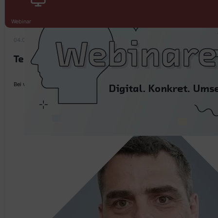
Webinar
04.02.2021
Technische Umsetzung der 5. EU Geldwäsc
Bei vielen Finanzinstituten sind Bankbelege ein zentrales Element der täglichen Ar