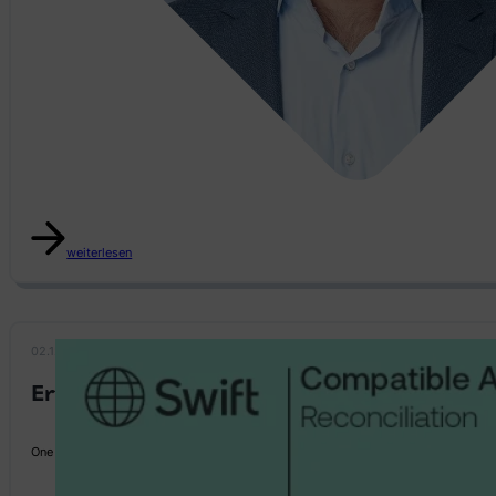
weiterlesen
02.12.2024
Erneute SWIFT-Zertifizierung
One PM ist 2024 erneut SWIFT-zertifiziert – einzigartig in der Schweiz.