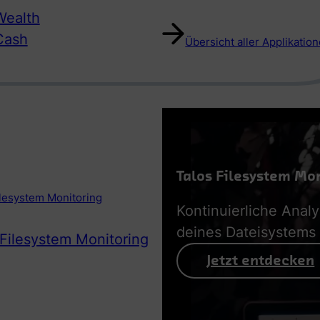
ealth
Cash
Übersicht aller Applikatio
Talos Filesystem Mo
ilesystem Monitoring
Kontinuierliche Anal
deines Dateisystems
 Filesystem Monitoring
Jetzt entdecken