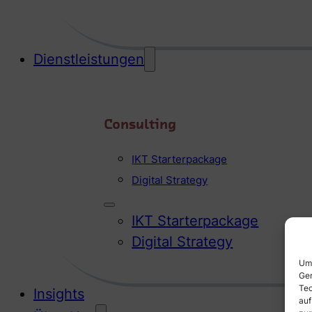
Dienstleistungen
Consulting
IKT Starterpackage
Digital Strategy
IKT Starterpackage
Digital Strategy
Um 
Ger
Tec
Insights
auf