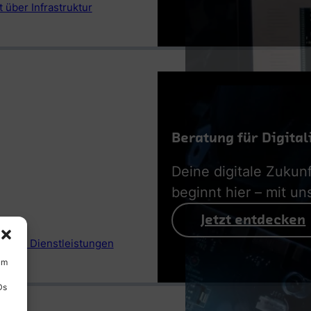
 über Infrastruktur
Beratung für Digital
Deine digitale Zukunf
beginnt hier – mit un
Jetzt entdecken
 aller Dienstleistungen
um
Ds