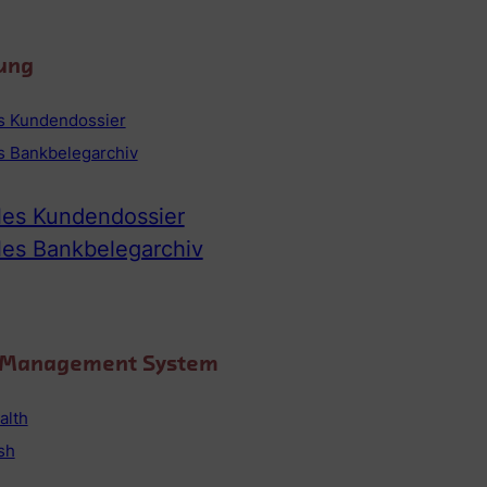
ung
es Kundendossier
es Bankbelegarchiv
ales Kundendossier
ales Bankbelegarchiv
o Management System
alth
sh