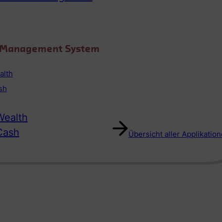
o Management System
alth
sh
ealth
Cash
Übersicht aller Applikatio