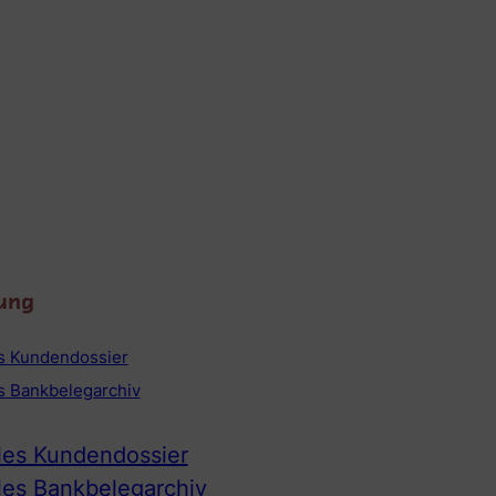
ung
es Kundendossier
es Bankbelegarchiv
ales Kundendossier
ales Bankbelegarchiv