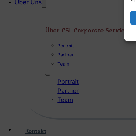
zur
Über Uns
Über CSL Corporate Services
Portrait
Partner
Team
Portrait
Partner
Team
Kontakt