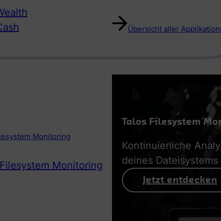
ealth
Cash
Übersicht aller Applikatio
Talos Filesystem Mo
ilesystem Monitoring
Kontinuierliche Anal
deines Dateisystems
 Filesystem Monitoring
Jetzt entdecken