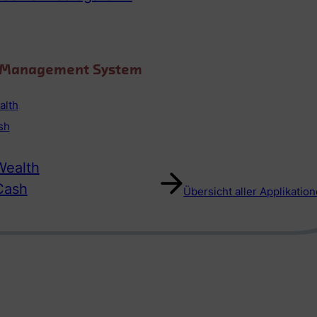
o Management System
alth
sh
ealth
Cash
Übersicht aller Applikatio