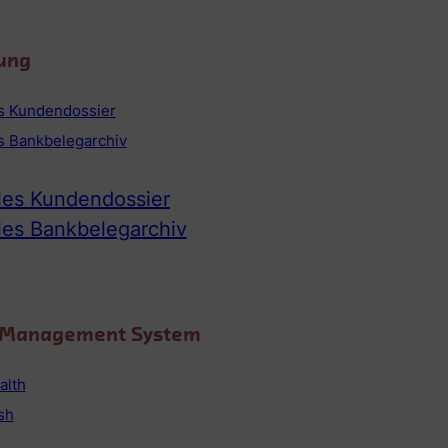
ung
es Kundendossier
es Bankbelegarchiv
ales Kundendossier
ales Bankbelegarchiv
o Management System
alth
sh