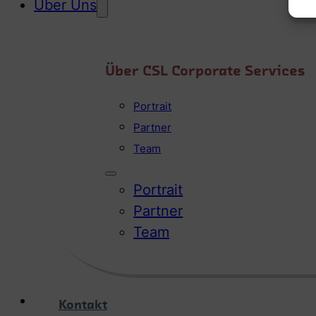
Über Uns
Über CSL Corporate Services
Portrait
Partner
Team
Portrait
Partner
Team
Kontakt