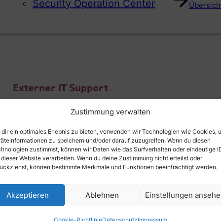
Security Operation Center
Übersicht
Externer IT Support
Zustimmung verwalten
IT Service Desk
dir ein optimales Erlebnis zu bieten, verwenden wir Technologien wie Cookies, 
IT Service Desk
äteinformationen zu speichern und/oder darauf zuzugreifen. Wenn du diesen
hnologien zustimmst, können wir Daten wie das Surfverhalten oder eindeutige I
 dieser Website verarbeiten. Wenn du deine Zustimmung nicht erteilst oder
ückziehst, können bestimmte Merkmale und Funktionen beeinträchtigt werden.
Übersicht
Akzeptieren
Ablehnen
Einstellungen anseh
Cookie-Richtlinie
Datenschutz
Impressum