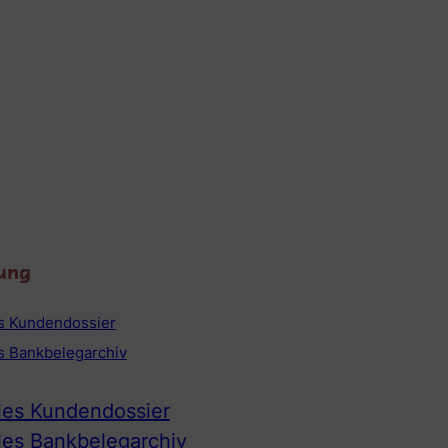
ung
es Kundendossier
es Bankbelegarchiv
ales Kundendossier
ales Bankbelegarchiv