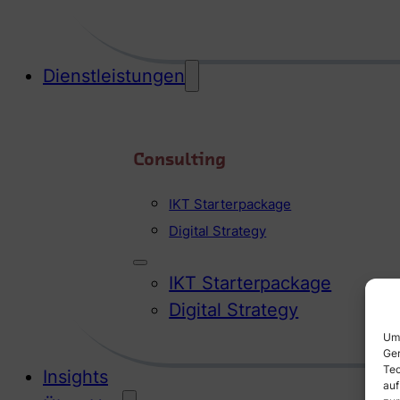
Dienstleistungen
Consulting
IKT Starterpackage
Digital Strategy
IKT Starterpackage
Digital Strategy
Um 
Ger
Tec
Insights
auf