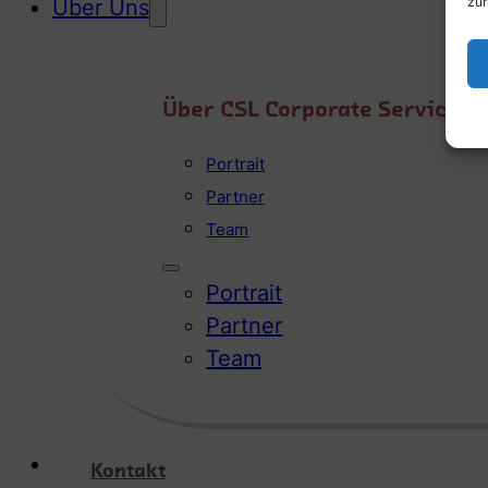
zur
Über Uns
Über CSL Corporate Services
Portrait
Partner
Team
Portrait
Partner
Team
Kontakt