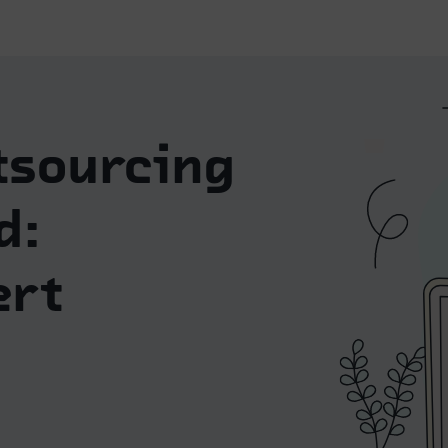
utsourcing
d:
ert