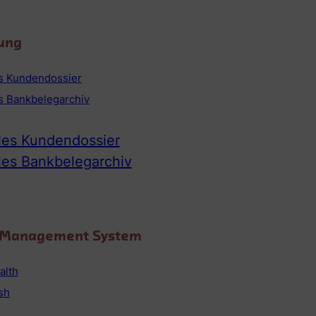
ung
es Kundendossier
es Bankbelegarchiv
ales Kundendossier
ales Bankbelegarchiv
o Management System
alth
sh