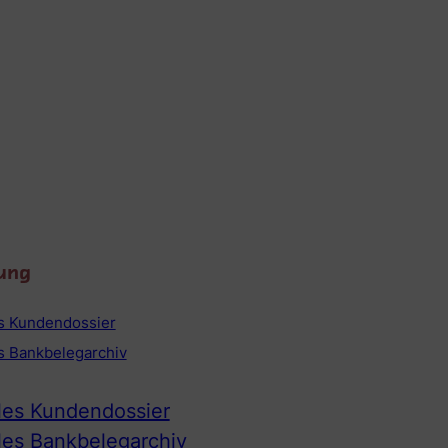
ung
es Kundendossier
es Bankbelegarchiv
ales Kundendossier
ales Bankbelegarchiv