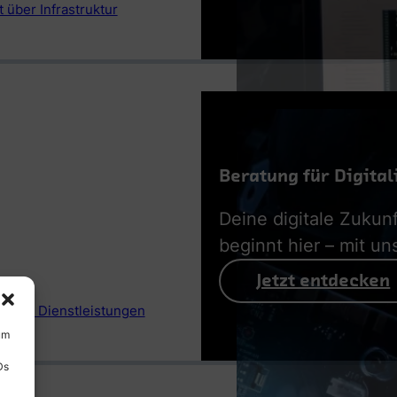
 über Infrastruktur
Beratung für Digital
Deine digitale Zukunf
beginnt hier – mit un
Jetzt entdecken
 aller Dienstleistungen
um
Ds