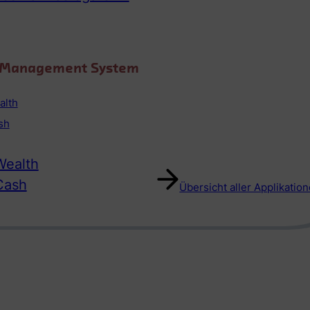
o Management System
alth
sh
ealth
Cash
Übersicht aller Applikatio