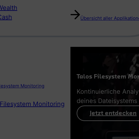
ealth
Cash
Übersicht aller Applikatio
Talos Filesystem Mo
ilesystem Monitoring
Kontinuierliche Anal
deines Dateisystems
 Filesystem Monitoring
Jetzt entdecken