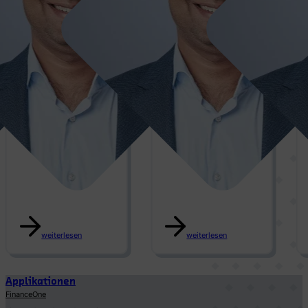
Asad
Asad
Raheem
Raheem
weiterlesen
weiterlesen
Applikationen
FinanceOne