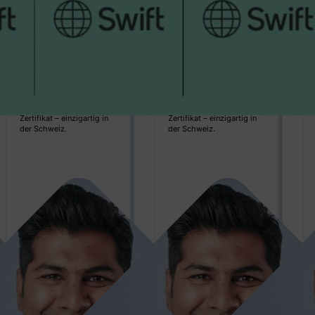
Sicherheit
Sicherheit
mit
mit
Auszeichnung
Auszeichnung
Erneut geprüft, erneut
Erneut geprüft, erneut
bestätigt: CSL trägt 2025
bestätigt: CSL trägt 2025
wieder das SWIFT-
wieder das SWIFT-
Zertifikat – einzigartig in
Zertifikat – einzigartig in
der Schweiz.
der Schweiz.