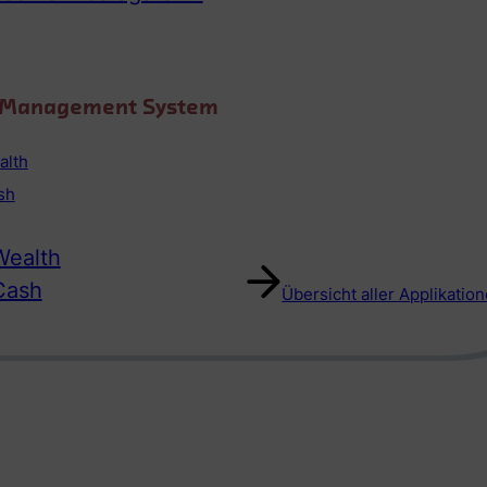
o Management System
alth
sh
ealth
Cash
Übersicht aller Applikatio