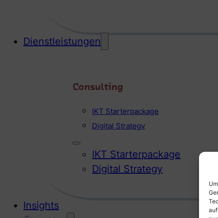
Dienstleistungen
Consulting
IKT Starterpackage
Digital Strategy
IKT Starterpackage
Digital Strategy
Um 
Ger
Tec
Insights
auf