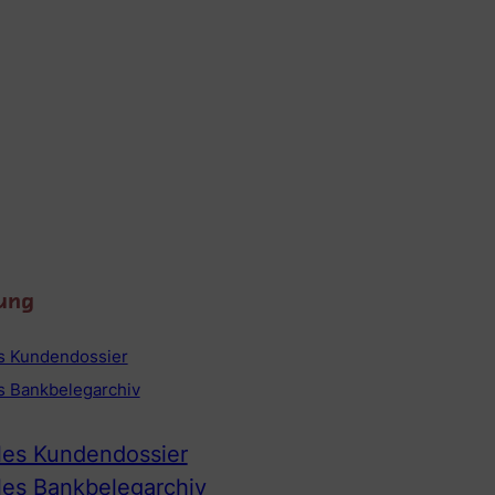
ung
es Kundendossier
es Bankbelegarchiv
ales Kundendossier
ales Bankbelegarchiv