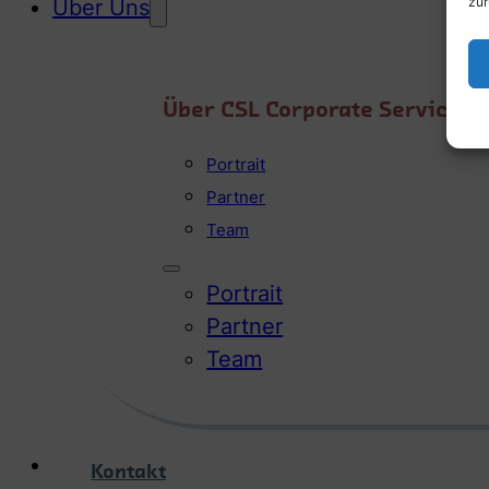
zur
Über Uns
Über CSL Corporate Services
Portrait
Partner
Team
Portrait
Partner
Team
Kontakt