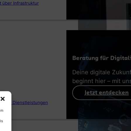
 über Infrastruktur
Beratung für Digital
Deine digitale Zukunf
beginnt hier – mit un
Jetzt entdecken
 aller Dienstleistungen
um
Ds