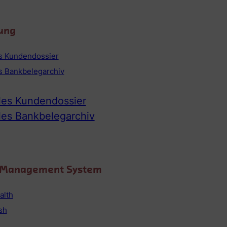
ung
es Kundendossier
es Bankbelegarchiv
ales Kundendossier
ales Bankbelegarchiv
o Management System
alth
sh