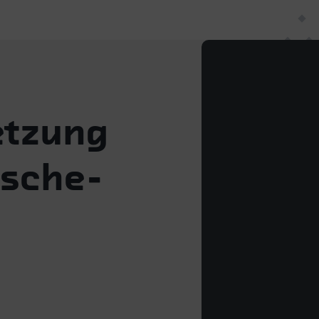
etzung
äsche-