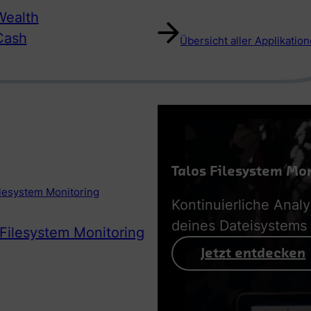
ealth
Cash
Übersicht aller Applikatio
Talos Filesystem Mo
ilesystem Monitoring
Kontinuierliche Anal
deines Dateisystems
 Filesystem Monitoring
Jetzt entdecken