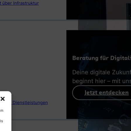
 über Infrastruktur
Beratung für Digital
Deine digitale Zukunf
beginnt hier – mit un
Jetzt entdecken
 aller Dienstleistungen
um
Ds