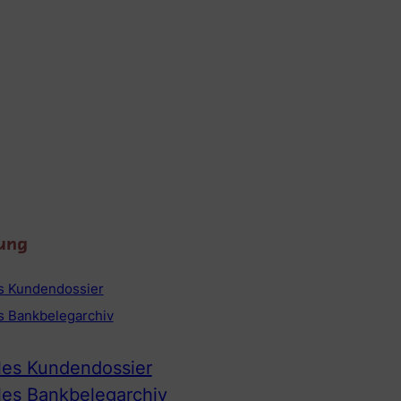
ung
es Kundendossier
es Bankbelegarchiv
ales Kundendossier
ales Bankbelegarchiv