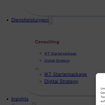
Dienstleistungen
Consulting
IKT Starterpackage
Digital Strategy
IKT Starterpackage
Digital Strategy
Um 
Ger
Tec
Insights
auf