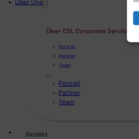
zur
Über Uns
Über CSL Corporate Services
Portrait
Partner
Team
Portrait
Partner
Team
Kontakt