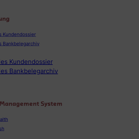
ung
es Kundendossier
es Bankbelegarchiv
ales Kundendossier
ales Bankbelegarchiv
o Management System
alth
sh