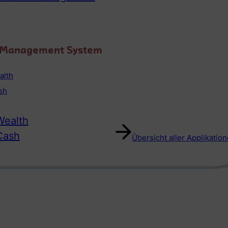
o Management System
alth
sh
ealth
Cash
Übersicht aller Applikatio