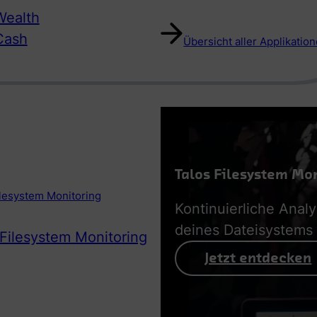
ealth
Cash
Übersicht aller Applikatio
Talos Filesystem Mo
ilesystem Monitoring
Kontinuierliche Anal
deines Dateisystems
 Filesystem Monitoring
Jetzt entdecken