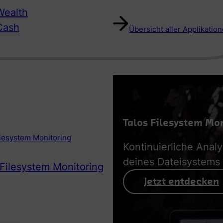
ealth
Cash
Übersicht aller Applikatio
Talos Filesystem Mo
ilesystem Monitoring
Kontinuierliche Anal
deines Dateisystems
 Filesystem Monitoring
Jetzt entdecken