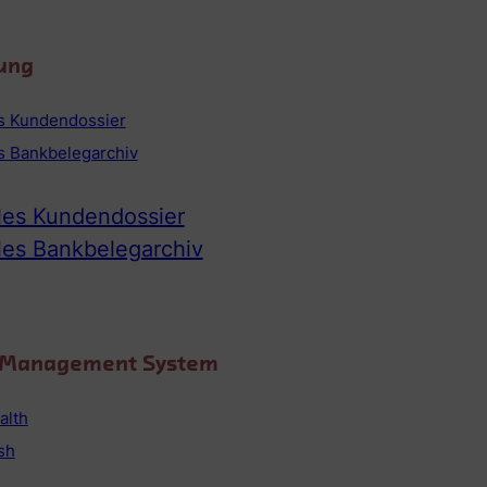
ung
es Kundendossier
es Bankbelegarchiv
ales Kundendossier
ales Bankbelegarchiv
o Management System
alth
sh