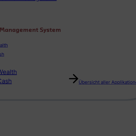
o Management System
alth
sh
ealth
Cash
Übersicht aller Applikatio