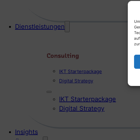
Um 
Dienstleistungen
Ger
Tec
auf
zur
Consulting
IKT Starterpackage
Digital Strategy
IKT Starterpackage
Digital Strategy
Insights