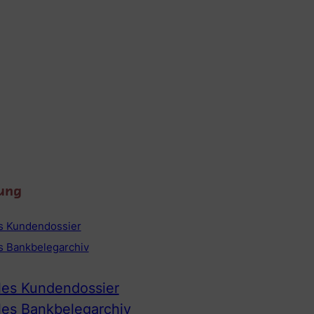
ung
es Kundendossier
es Bankbelegarchiv
ales Kundendossier
ales Bankbelegarchiv