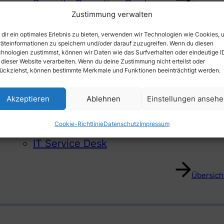
Security Operation Center
Übersicht
Zustimmung verwalten
dir ein optimales Erlebnis zu bieten, verwenden wir Technologien wie Cookies, 
äteinformationen zu speichern und/oder darauf zuzugreifen. Wenn du diesen
hnologien zustimmst, können wir Daten wie das Surfverhalten oder eindeutige I
 dieser Website verarbeiten. Wenn du deine Zustimmung nicht erteilst oder
ückziehst, können bestimmte Merkmale und Funktionen beeinträchtigt werden.
Externer IT Support
Akzeptieren
Ablehnen
Einstellungen anseh
IT Service Desk
Cookie-Richtlinie
Datenschutz
Impressum
IT Service Desk
Übersicht