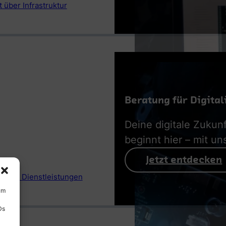
 über Infrastruktur
Beratung für Digital
Deine digitale Zukunf
beginnt hier – mit un
Jetzt entdecken
 aller Dienstleistungen
um
Ds