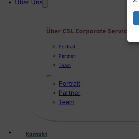
zur
Über Uns
Über CSL Corporate Services
Portrait
Partner
Team
Portrait
Partner
Team
Kontakt