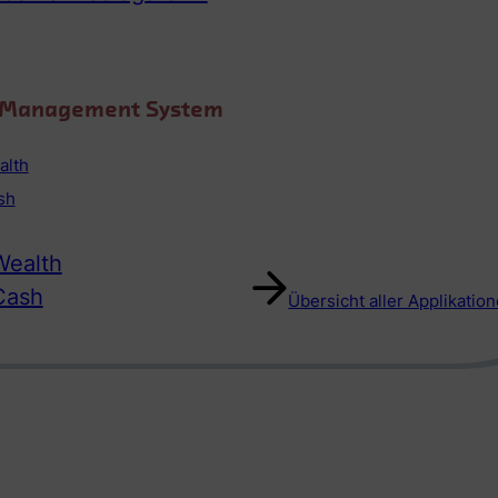
o Management System
alth
sh
ealth
Cash
Übersicht aller Applikatio