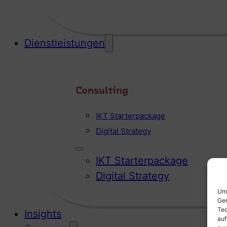
Dienstleistungen
Consulting
IKT Starterpackage
Digital Strategy
IKT Starterpackage
Digital Strategy
Um 
Ger
Tec
Insights
auf