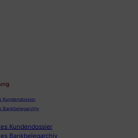
ung
es Kundendossier
es Bankbelegarchiv
ales Kundendossier
ales Bankbelegarchiv