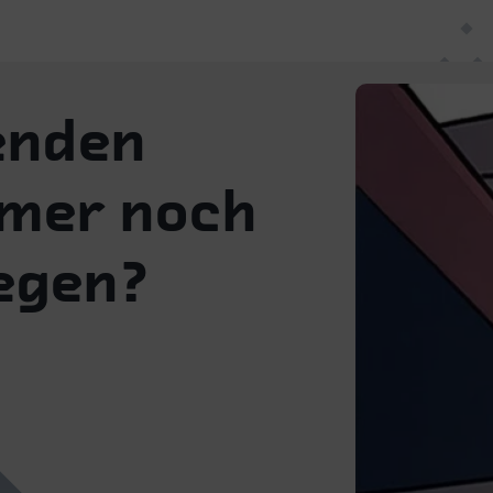
enden
mer noch
egen?