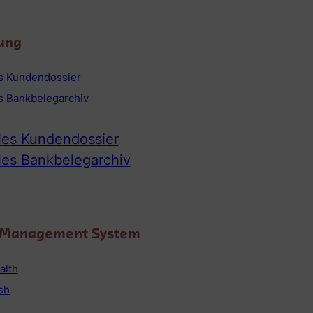
ung
es Kundendossier
es Bankbelegarchiv
ales Kundendossier
ales Bankbelegarchiv
o Management System
alth
sh