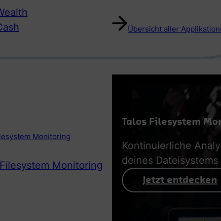
ealth
Cash
Übersicht aller Applikatio
Talos Filesystem Mo
ilesystem Monitoring
Kontinuierliche Anal
deines Dateisystems
 Filesystem Monitoring
Jetzt entdecken