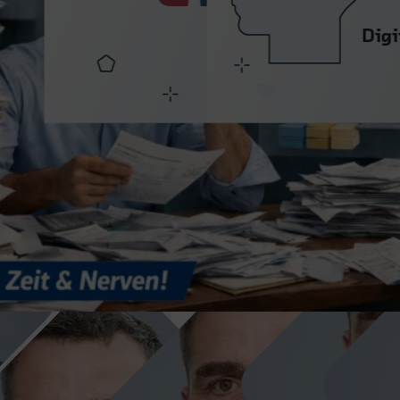
Bankbelegarchiv
optimierte
mit Cloud & KI
Prozesse
Digitale Bankbelege aus der
Neue
Cloud: weniger Aufwand,
Filtermöglichkeiten
harmonisierte Daten und neue
und
KI-Potenziale im Archivprozess.
Detailoptimierungen
machen die Arbeit
mit eWeBu noch
effizienter und
transparenter.
Tino
Bekim
Kesseli
Gashi