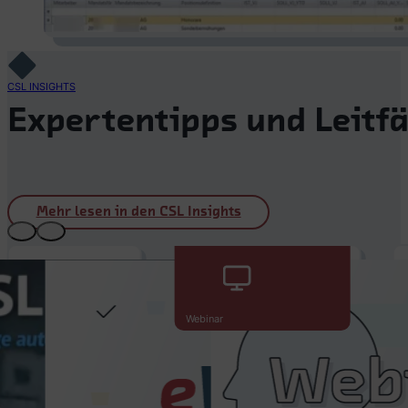
CSL INSIGHTS
Expertentipps und Leitfä
Mehr lesen in den CSL Insights
28.07.2026
eWeBu
Webinar
Release:
Mehr
01.06.2026
Übersicht
Digitales
und