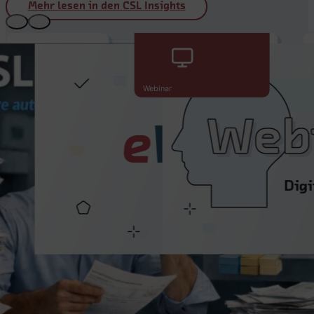
Mehr lesen in den CSL Insights
28.07.2026
eWeBu
Webinar
Release:
Mehr
01.06.2026
Übersicht
Digitales
und
Bankbelegarchiv
optimierte
mit Cloud & KI
Prozesse
Digitale Bankbelege aus der
Neue
Cloud: weniger Aufwand,
Filtermöglichkeiten
harmonisierte Daten und neue
und
KI-Potenziale im Archivprozess.
Detailoptimierungen
machen die Arbeit
mit eWeBu noch
effizienter und
transparenter.