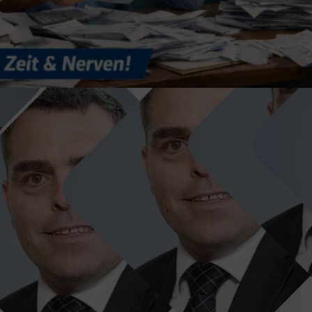
Tino
Bekim
Kesseli
Gashi
Tino
Kesseli