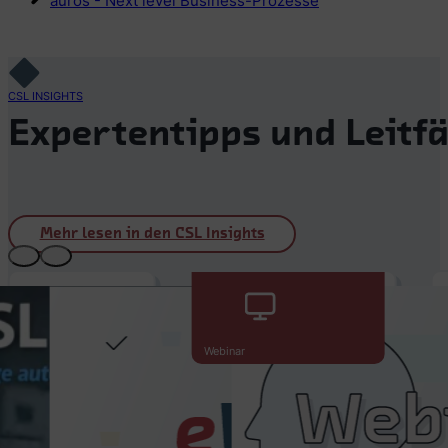
auros - Next level Business-Prozesse
CSL INSIGHTS
Expertentipps und Leitfä
Mehr lesen in den CSL Insights
28.07.2026
eWeBu
Webinar
Release:
Mehr
01.06.2026
Übersicht
Digitales
und