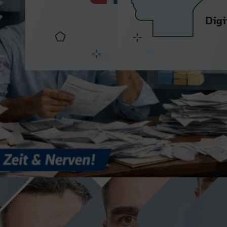
Bankbelegarchiv
optimierte
mit Cloud & KI
Prozesse
Digitale Bankbelege aus der
Neue
Cloud: weniger Aufwand,
Filtermöglichkeiten
harmonisierte Daten und neue
und
KI-Potenziale im Archivprozess.
Detailoptimierungen
machen die Arbeit
mit eWeBu noch
effizienter und
transparenter.
Tino
Bekim
Kesseli
Gashi